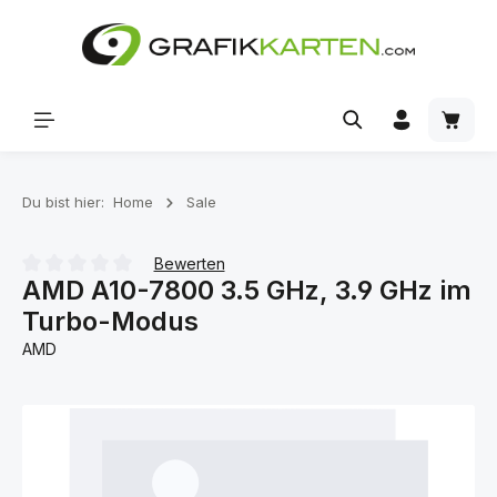
Zum Hauptinhalt springen
Waren
Du bist hier:
Home
Sale
Bewerten
AMD A10-7800 3.5 GHz, 3.9 GHz im
Durchschnittliche Bewertung von 0 von 5 Sternen
Turbo-Modus
AMD
Bildergalerie überspringen