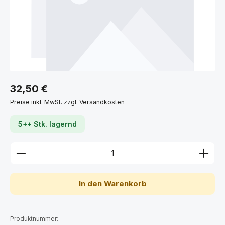
Regulärer Preis:
32,50 €
Preise inkl. MwSt. zzgl. Versandkosten
5++ Stk. lagernd
Produkt Anzahl: Gib den gewünschten Wert ein ode
In den Warenkorb
Produktnummer: