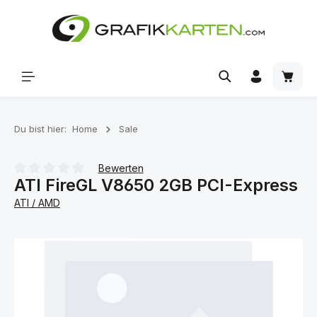
Zum Hauptinhalt springen
Waren
Du bist hier:
Home
Sale
Bewerten
ATI FireGL V8650 2GB PCI-Express
Durchschnittliche Bewertung von 0 von 5 Sternen
ATI / AMD
Bildergalerie überspringen