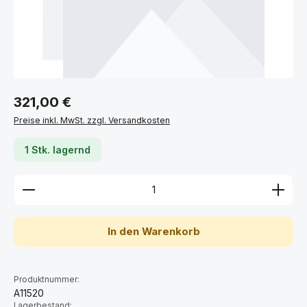
Regulärer Preis:
321,00 €
Preise inkl. MwSt. zzgl. Versandkosten
1 Stk. lagernd
Produkt Anzahl: Gib den gewünschten Wert ein ode
In den Warenkorb
Produktnummer:
A11520
Lagerbestand: