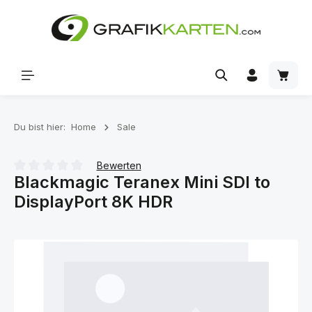
Zum Hauptinhalt springen
Waren
Du bist hier:
Home
Sale
Bewerten
Blackmagic Teranex Mini SDI to
Durchschnittliche Bewertung von 0 von 5 Sternen
DisplayPort 8K HDR
Bildergalerie überspringen