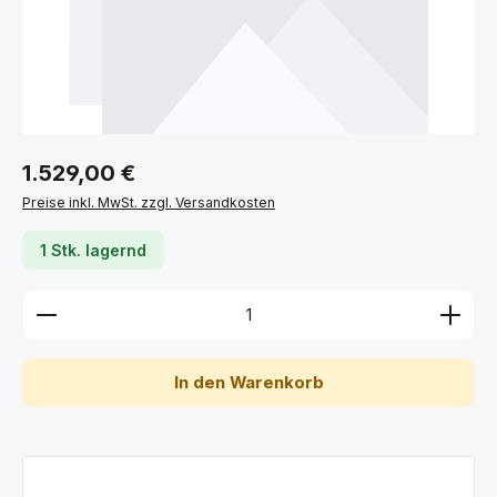
Regulärer Preis:
1.529,00 €
Preise inkl. MwSt. zzgl. Versandkosten
1 Stk. lagernd
Produkt Anzahl: Gib den gewünschten Wert ein ode
In den Warenkorb