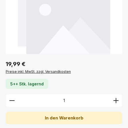
Regulärer Preis:
19,99 €
Preise inkl. MwSt. zzgl. Versandkosten
5++ Stk. lagernd
Produkt Anzahl: Gib den gewünschten Wert ein ode
In den Warenkorb