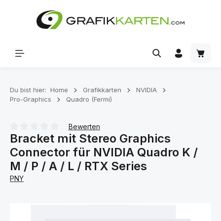
Zum Hauptinhalt springen
Waren
Du bist hier:
Home
Grafikkarten
NVIDIA
Pro-Graphics
Quadro (Fermi)
Bewerten
Bracket mit Stereo Graphics
Durchschnittliche Bewertung von 0 von 5 Sternen
Connector für NVIDIA Quadro K /
M / P / A / L / RTX Series
PNY
Bildergalerie überspringen