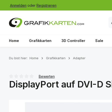
Anmelden
oder
Registrieren
 Hauptinhalt springen
Zur Suche springen
Zur Hauptnavigation springen
Home
Grafikkarten
3D Controller
Sale
Du bist hier:
Home
Grafikkarten
Adapter
Bewerten
DisplayPort auf DVI-D Si
Durchschnittliche Bewertung von 0 von 5 Sternen
Bildergalerie überspringen