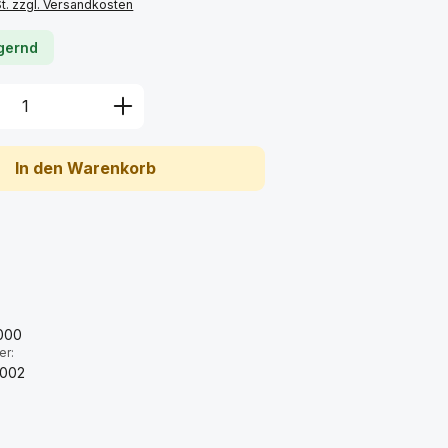
St. zzgl. Versandkosten
agernd
Anzahl: Gib den gewünschten Wert ein 
In den Warenkorb
:
000
er:
-002