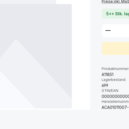
Preise inkl. Mw
5++ Stk. l
Produkt 
Produktnummer
A11851
Lagerbestand:
699
GTIN/EAN:
0000000000
Herstellernumm
ACA01011007