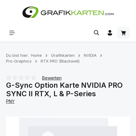
Zum Hauptinhalt springen
Waren
Du bist hier:
Home
Grafikkarten
NVIDIA
Pro-Graphics
RTX PRO (Blackwell)
Bewerten
G-Sync Option Karte NVIDIA PRO
Durchschnittliche Bewertung von 0 von 5 Sternen
SYNC II RTX, L & P-Series
PNY
Bildergalerie überspringen