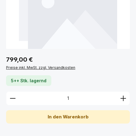
Regulärer Preis:
799,00 €
Preise inkl. MwSt. zzgl. Versandkosten
5++ Stk. lagernd
Produkt Anzahl: Gib den gewünschten Wert ein ode
In den Warenkorb