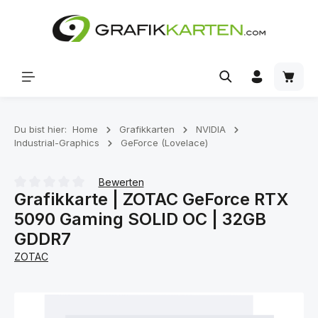
Zum Hauptinhalt springen
Waren
Du bist hier:
Home
Grafikkarten
NVIDIA
Industrial-Graphics
GeForce (Lovelace)
Bewerten
Grafikkarte | ZOTAC GeForce RTX
Durchschnittliche Bewertung von 0 von 5 Sternen
5090 Gaming SOLID OC | 32GB
GDDR7
ZOTAC
Bildergalerie überspringen