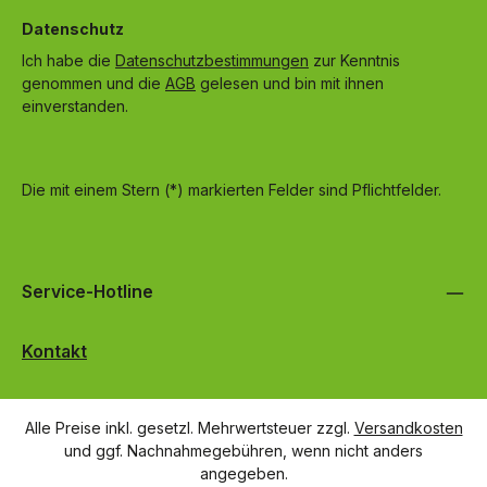
Datenschutz
Ich habe die
Datenschutzbestimmungen
zur Kenntnis
genommen und die
AGB
gelesen und bin mit ihnen
einverstanden.
Die mit einem Stern (*) markierten Felder sind Pflichtfelder.
Service-Hotline
Kontakt
Alle Preise inkl. gesetzl. Mehrwertsteuer zzgl.
Versandkosten
und ggf. Nachnahmegebühren, wenn nicht anders
angegeben.