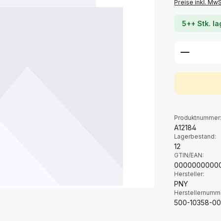
Preise inkl. Mw
5++ Stk. l
Produkt 
Produktnummer
A12184
Lagerbestand:
12
GTIN/EAN:
0000000000
Hersteller:
PNY
Herstellernumm
500-10358-00