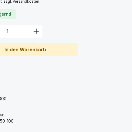
St. zzgl. Versandkosten
agernd
Anzahl: Gib den gewünschten Wert ein 
In den Warenkorb
:
000
er:
50-100