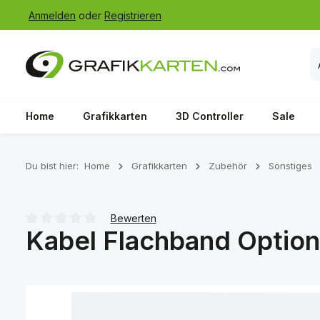
Anmelden
oder
Registrieren
 Hauptinhalt springen
Zur Suche springen
Zur Hauptnavigation springen
Home
Grafikkarten
3D Controller
Sale
Du bist hier:
Home
Grafikkarten
Zubehör
Sonstiges
Bewerten
Kabel Flachband Optio
Durchschnittliche Bewertung von 0 von 5 Sternen
Bildergalerie überspringen