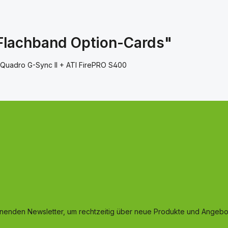
Flachband Option-Cards"
 Quadro G-Sync II + ATI FirePRO S400
inenden Newsletter, um rechtzeitig über neue Produkte und Angebot