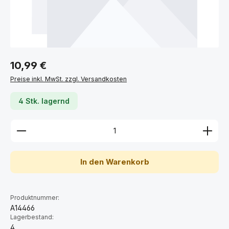
Regulärer Preis:
10,99 €
Preise inkl. MwSt. zzgl. Versandkosten
4 Stk. lagernd
Produkt Anzahl: Gib den gewünschten Wert ein ode
In den Warenkorb
Produktnummer:
A14466
Lagerbestand:
4