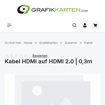
Zum Hauptinhalt springen
Waren
Du bist hier:
Home
Grafikkarten
Zubehör
Kabel
Bewerten
Kabel HDMI auf HDMI 2.0 | 0,3m
Durchschnittliche Bewertung von 0 von 5 Sternen
Bildergalerie überspringen