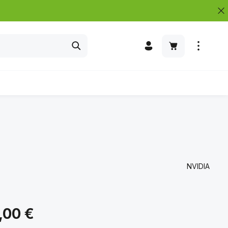
Warenkorb enth
NVIDIA
s:
,00 €