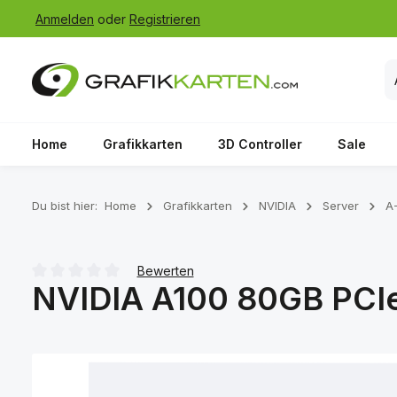
Anmelden
oder
Registrieren
 Hauptinhalt springen
Zur Suche springen
Zur Hauptnavigation springen
Home
Grafikkarten
3D Controller
Sale
Du bist hier:
Home
Grafikkarten
NVIDIA
Server
A
Bewerten
NVIDIA A100 80GB PCIe
Durchschnittliche Bewertung von 0 von 5 Sternen
Bildergalerie überspringen