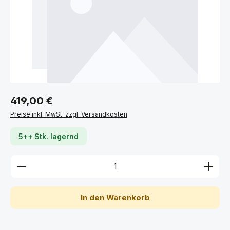
Regulärer Preis:
419,00 €
Preise inkl. MwSt. zzgl. Versandkosten
5++ Stk. lagernd
Produkt Anzahl: Gib den gewünschten Wert ein ode
In den Warenkorb