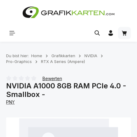
Zum Hauptinhalt springen
Waren
Du bist hier:
Home
Grafikkarten
NVIDIA
Pro-Graphics
RTX A Series (Ampere)
Bewerten
NVIDIA A1000 8GB RAM PCIe 4.0 -
Durchschnittliche Bewertung von 0 von 5 Sternen
Smallbox -
PNY
Bildergalerie überspringen