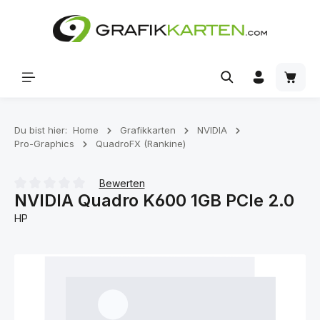
Zum Hauptinhalt springen
Waren
Du bist hier:
Home
Grafikkarten
NVIDIA
Pro-Graphics
QuadroFX (Rankine)
Bewerten
NVIDIA Quadro K600 1GB PCIe 2.0
Durchschnittliche Bewertung von 0 von 5 Sternen
HP
Bildergalerie überspringen