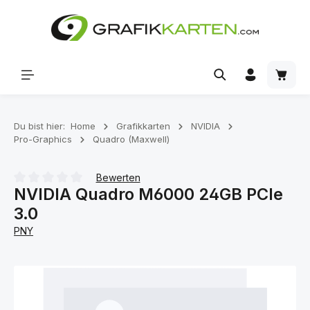
Zum Hauptinhalt springen
Waren
Du bist hier:
Home
Grafikkarten
NVIDIA
Pro-Graphics
Quadro (Maxwell)
Bewerten
NVIDIA Quadro M6000 24GB PCIe
Durchschnittliche Bewertung von 0 von 5 Sternen
3.0
PNY
Bildergalerie überspringen