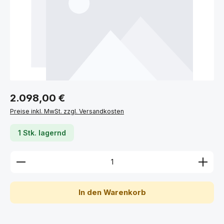
Regulärer Preis:
2.098,00 €
Preise inkl. MwSt. zzgl. Versandkosten
1 Stk. lagernd
Produkt Anzahl: Gib den gewünschten Wert ein ode
In den Warenkorb