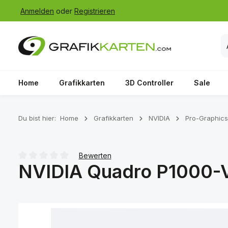
Anmelden
oder
Registrieren
 Hauptinhalt springen
Zur Suche springen
Zur Hauptnavigation springen
Home
Grafikkarten
3D Controller
Sale
Du bist hier:
Home
Grafikkarten
NVIDIA
Pro-Graphics
Bewerten
NVIDIA Quadro P1000-V2
Durchschnittliche Bewertung von 0 von 5 Sternen
Bildergalerie überspringen