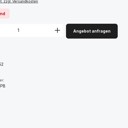
St. zzgl. Versandkosten
rnd
Angebot anfragen
:
52
er:
-PB