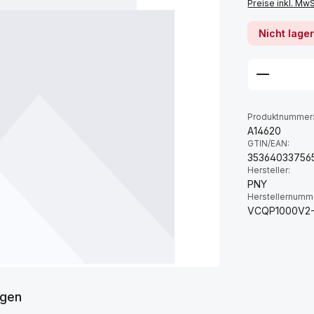
Preise inkl. Mw
Nicht lage
Produktnummer
A14620
GTIN/EAN:
35364033756
Hersteller:
PNY
Herstellernumm
VCQP1000V2
gen