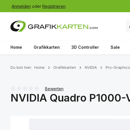
Anmelden
oder
Registrieren
 Hauptinhalt springen
Zur Suche springen
Zur Hauptnavigation springen
Home
Grafikkarten
3D Controller
Sale
Du bist hier:
Home
Grafikkarten
NVIDIA
Pro-Graphics
Bewerten
NVIDIA Quadro P1000-V
Durchschnittliche Bewertung von 0 von 5 Sternen
Bildergalerie überspringen