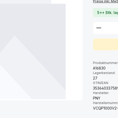
Preise inkl. Mw
5++ Stk. l
Produkt 
Produktnummer
A16830
Lagerbestand:
27
GTIN/EAN:
35364033758
Hersteller:
PNY
Herstellernumm
VCQP1000V2