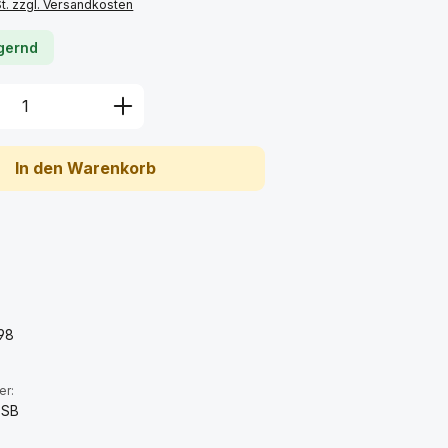
St. zzgl. Versandkosten
agernd
Anzahl: Gib den gewünschten Wert ein 
In den Warenkorb
:
98
er:
-SB