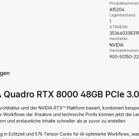
Produktnummer
A15204
Lagerbestand:
1
GTIN/EAN:
35364033831
Hersteller:
NVIDIA
Herstellernumm
900-5G150-2
gen
A Quadro RTX 8000 48GB PCIe 3.
itektur und der NVIDIA RTX™ Plattform basiert, kombiniert beispiel
lle Workflows dar. Kreative und technische Profis können jetzt die 
n und erstaunliche Inhalte schneller als je zuvor zu erstellen.
in Echtzeit und 576 Tensor Cores für AI-optimierte Workflows, was