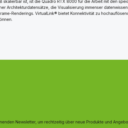
alierbar ist, ist die Quadro RTX 8000 für die Arbeit mit den speich
 Architekturdatensätze, die Visualisierung immenser datenwissenscha
rame-Renderings. VirtualLink® bietet Konnektivität zu hochauflösen
önnen.
inenden Newsletter, um rechtzeitig über neue Produkte und Angebot