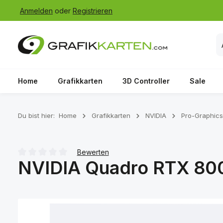
Anmelden
oder
Registrieren
 Hauptinhalt springen
Zur Suche springen
Zur Hauptnavigation springen
Home
Grafikkarten
3D Controller
Sale
Du bist hier:
Home
Grafikkarten
NVIDIA
Pro-Graphics
Bewerten
NVIDIA Quadro RTX 80
Durchschnittliche Bewertung von 0 von 5 Sternen
Bildergalerie überspringen