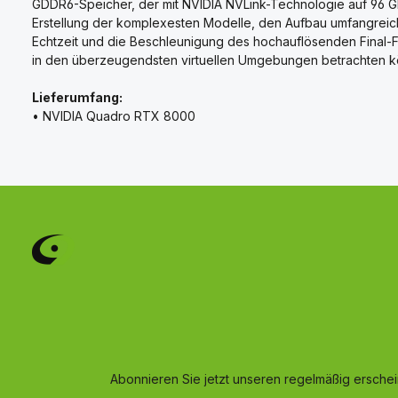
GDDR6-Speicher, der mit NVIDIA NVLink-Technologie auf 96 GB sk
Erstellung der komplexesten Modelle, den Aufbau umfangreicher
Echtzeit und die Beschleunigung des hochauflösenden Final-F
in den überzeugendsten virtuellen Umgebungen betrachten k
Lieferumfang:
• NVIDIA Quadro RTX 8000
Abonnieren Sie jetzt unseren regelmäßig ersche