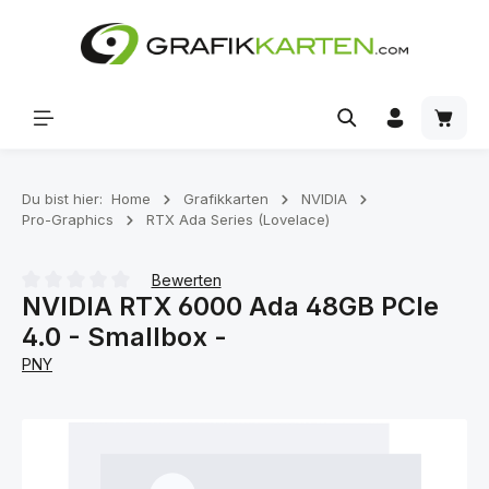
Zum Hauptinhalt springen
Waren
Du bist hier:
Home
Grafikkarten
NVIDIA
Pro-Graphics
RTX Ada Series (Lovelace)
Bewerten
NVIDIA RTX 6000 Ada 48GB PCIe
Durchschnittliche Bewertung von 0 von 5 Sternen
4.0 - Smallbox -
PNY
Bildergalerie überspringen