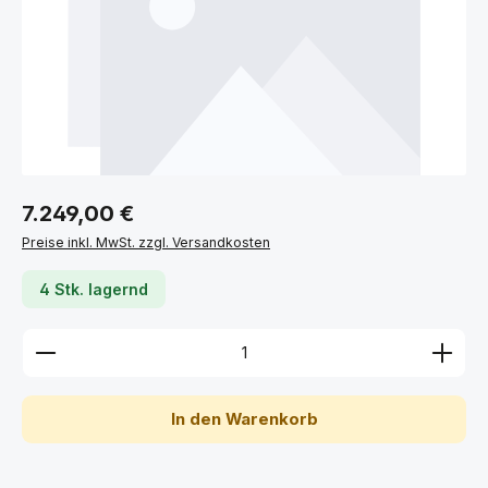
Regulärer Preis:
7.249,00 €
Preise inkl. MwSt. zzgl. Versandkosten
4 Stk. lagernd
Produkt Anzahl: Gib den gewünschten Wert ein ode
In den Warenkorb