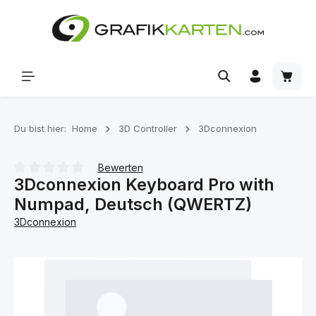
Zum Hauptinhalt springen
Waren
Du bist hier:
Home
3D Controller
3Dconnexion
Bewerten
3Dconnexion Keyboard Pro with
Durchschnittliche Bewertung von 0 von 5 Sternen
Numpad, Deutsch (QWERTZ)
3Dconnexion
Bildergalerie überspringen