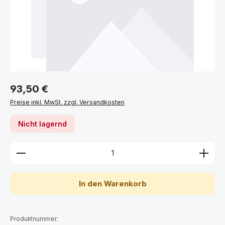
Regulärer Preis:
93,50 €
Preise inkl. MwSt. zzgl. Versandkosten
Nicht lagernd
Produkt Anzahl: Gib den gewünschten Wert ein ode
In den Warenkorb
Produktnummer: