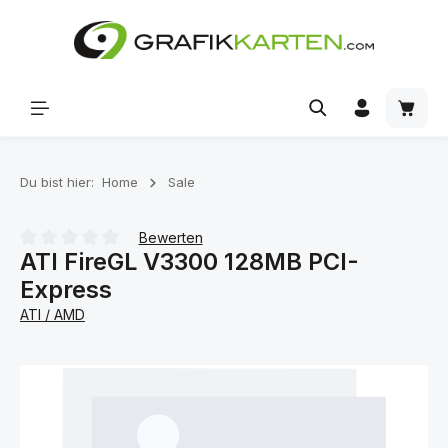
Zum Hauptinhalt springen
Waren
Du bist hier:
Home
Sale
Bewerten
ATI FireGL V3300 128MB PCI-
Durchschnittliche Bewertung von 0 von 5 Sternen
Express
ATI / AMD
Bildergalerie überspringen