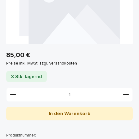
Regulärer Preis:
85,00 €
Preise inkl. MwSt. zzgl. Versandkosten
3 Stk. lagernd
Produkt Anzahl: Gib den gewünschten Wert ein ode
In den Warenkorb
Produktnummer: