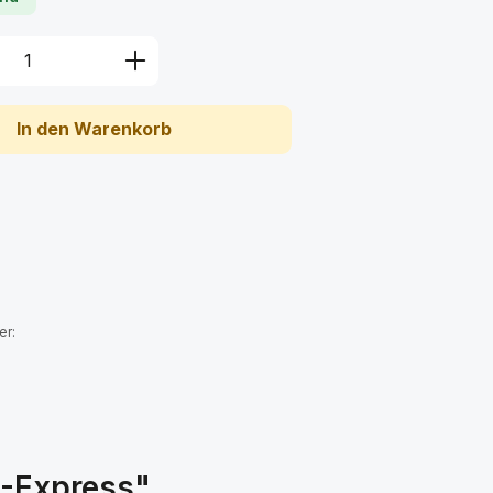
Anzahl: Gib den gewünschten Wert ein 
In den Warenkorb
:
er:
I-Express"