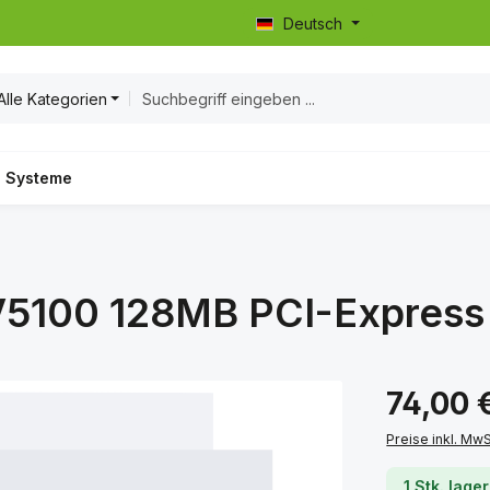
Deutsch
Alle Kategorien
Systeme
 V5100 128MB PCI-Express
Regulärer Prei
74,00 
Preise inkl. Mw
1 Stk. lage