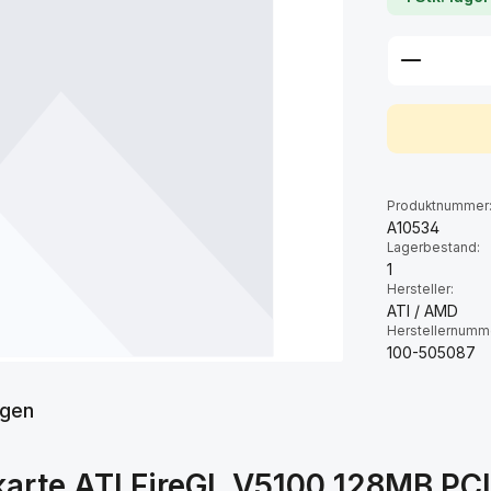
Produkt 
Produktnummer
A10534
Lagerbestand:
1
Hersteller:
ATI / AMD
Herstellernumm
100-505087
gen
karte ATI FireGL V5100 128MB PC