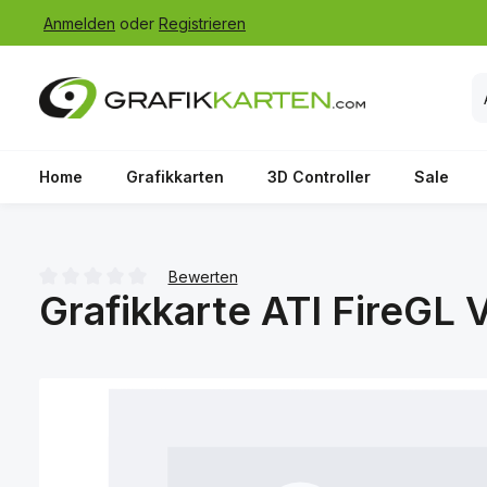
Anmelden
oder
Registrieren
 Hauptinhalt springen
Zur Suche springen
Zur Hauptnavigation springen
Home
Grafikkarten
3D Controller
Sale
Bewerten
Grafikkarte ATI FireGL
Durchschnittliche Bewertung von 0 von 5 Sternen
Bildergalerie überspringen