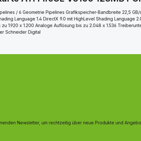
ipelines / 6 Geometrie Pipelines Grafikspeicher-Bandbreite 22,5 GB
hading Language 1.4 DirectX 9.0 mit HighLevel Shading Language 2.0
is zu 1.920 x 1.200 Analoge Auflösung bis zu 2.048 x 1.536 Treiber
r Schneider Digital
inenden Newsletter, um rechtzeitig über neue Produkte und Angebot