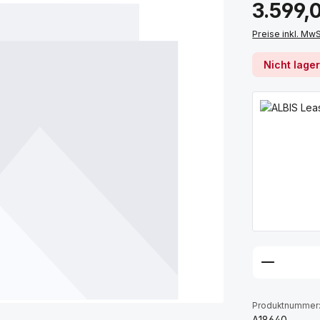
Regulärer Prei
3.599,
Preise inkl. Mw
Nicht lage
Produktnummer
A18640