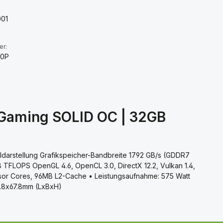
01
er:
10P
 Gaming SOLID OC | 32GB
ldarstellung Grafikspeicher-Bandbreite 1792 GB/s (GDDR7
8 TFLOPS OpenGL 4.6, OpenCL 3.0, DirectX 12.2, Vulkan 1.4,
sor Cores, 96MB L2-Cache • Leistungsaufnahme: 575 Watt
37.8x67.8mm (LxBxH)