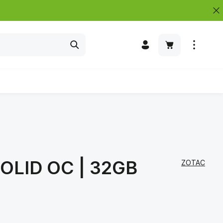
Warenkorb enth
SOLID OC | 32GB
ZOTAC