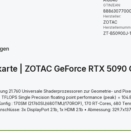
GTIN/EAN:
88863077000
Hersteller:
ZOTAC
Herstellernumm
ZT-B50900J-
gen
kkarte | ZOTAC GeForce RTX 5090
dung 21.760 Universale Shaderprozessoren zur Geometrie- und Pixe
8 TFLOPS Single Precision floating point performance (peak) = 104.
p-Konfig : 170SM (21760SU/680TMU/170ROP), 170 RT-Cores, 680 Ten
 Anschlüsse: 3x DisplayPort 2.1b, 1x HDMI 2.1b • Abmessung: 329.7x1