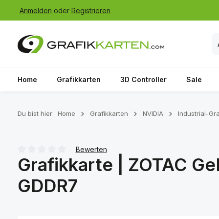
Anmelden
oder
Registrieren
 Hauptinhalt springen
Zur Suche springen
Zur Hauptnavigation springen
Home
Grafikkarten
3D Controller
Sale
Du bist hier:
Home
Grafikkarten
NVIDIA
Industrial-Gr
Bewerten
Grafikkarte | ZOTAC G
Durchschnittliche Bewertung von 0 von 5 Sternen
GDDR7