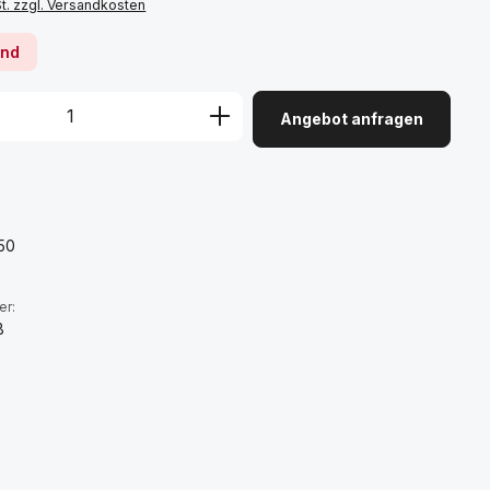
St. zzgl. Versandkosten
rnd
Angebot anfragen
:
50
er:
B