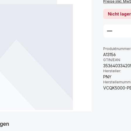
Preise inkl. Mw
Nicht lage
Produktnummer
A13156
GTIN/EAN:
35364033420
Hersteller:
PNY
Herstellernumm
VCQK5000-P
gen