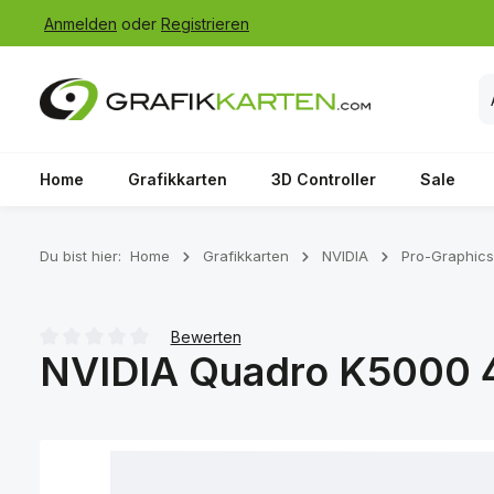
Anmelden
oder
Registrieren
 Hauptinhalt springen
Zur Suche springen
Zur Hauptnavigation springen
Home
Grafikkarten
3D Controller
Sale
Du bist hier:
Home
Grafikkarten
NVIDIA
Pro-Graphics
Bewerten
NVIDIA Quadro K5000 
Durchschnittliche Bewertung von 0 von 5 Sternen
Bildergalerie überspringen