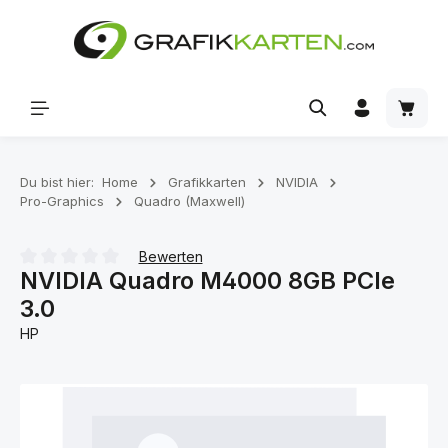
Zum Hauptinhalt springen
Waren
Du bist hier:
Home
Grafikkarten
NVIDIA
Pro-Graphics
Quadro (Maxwell)
Bewerten
NVIDIA Quadro M4000 8GB PCIe
Durchschnittliche Bewertung von 0 von 5 Sternen
3.0
HP
Bildergalerie überspringen