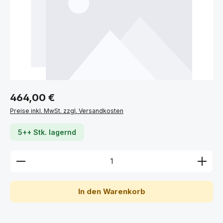
Regulärer Preis:
464,00 €
Preise inkl. MwSt. zzgl. Versandkosten
5++ Stk. lagernd
Produkt Anzahl: Gib den gewünschten Wert ein ode
In den Warenkorb