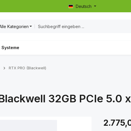
Deutsch
Alle Kategorien
Systeme
RTX PRO (Blackwell)
lackwell 32GB PCIe 5.0 x
Regulärer Prei
2.775,