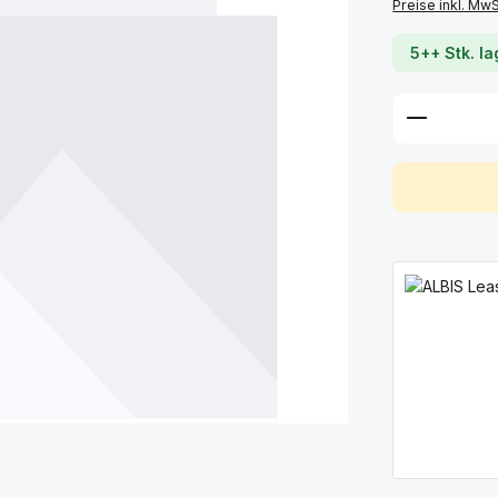
Preise inkl. Mw
5++ Stk. l
Produkt 