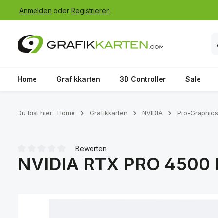
Anmelden
oder
Registrieren
 Hauptinhalt springen
Zur Suche springen
Zur Hauptnavigation springen
Home
Grafikkarten
3D Controller
Sale
Du bist hier:
Home
Grafikkarten
NVIDIA
Pro-Graphics
Bewerten
NVIDIA RTX PRO 4500 B
Durchschnittliche Bewertung von 0 von 5 Sternen
Bildergalerie überspringen