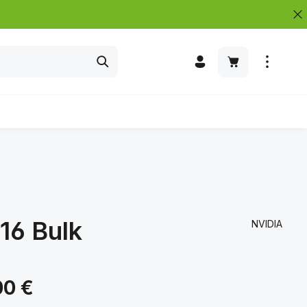
Warenkorb enth
16 Bulk
NVIDIA
s:
00 €