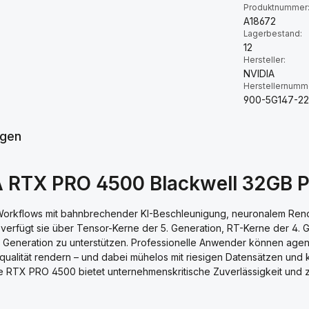
Produktnummer
A18672
Lagerbestand:
12
Hersteller:
NVIDIA
Herstellernumm
900-5G147-2
gen
 RTX PRO 4500 Blackwell 32GB PC
 Workflows mit bahnbrechender KI-Beschleunigung, neuronalem Rende
 verfügt sie über Tensor-Kerne der 5. Generation, RT-Kerne der 4. G
Generation zu unterstützen. Professionelle Anwender können agent
oqualität rendern – und dabei mühelos mit riesigen Datensätzen u
ie RTX PRO 4500 bietet unternehmenskritische Zuverlässigkeit und z